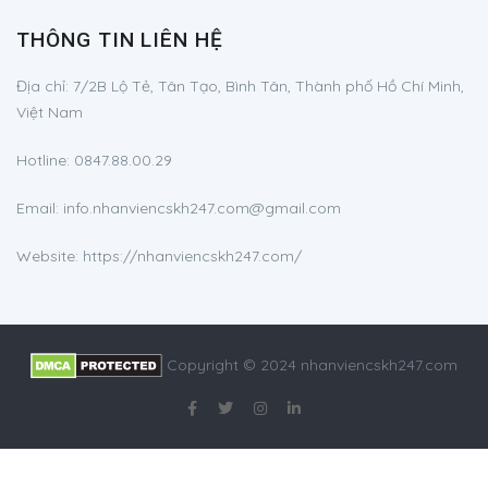
THÔNG TIN LIÊN HỆ
Địa chỉ:
7/2B Lộ Tẻ, Tân Tạo, Bình Tân, Thành phố Hồ Chí Minh,
Việt Nam
Hotline:
0847.88.00.29
Email:
info.nhanviencskh247.com@gmail.com
Website: https://nhanviencskh247.com/
Copyright © 2024 nhanviencskh247.com