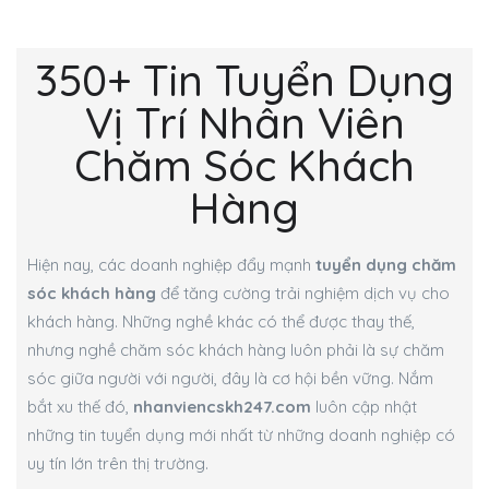
350+ Tin Tuyển Dụng
Vị Trí Nhân Viên
Chăm Sóc Khách
Hàng
Hiện nay, các doanh nghiệp đẩy mạnh
tuyển dụng chăm
sóc khách hàng
để tăng cường trải nghiệm dịch vụ cho
khách hàng. Những nghề khác có thể được thay thế,
nhưng nghề chăm sóc khách hàng luôn phải là sự chăm
sóc giữa người với người, đây là cơ hội bền vững. Nắm
bắt xu thế đó,
nhanviencskh247.com
luôn cập nhật
những tin tuyển dụng mới nhất từ những doanh nghiệp có
uy tín lớn trên thị trường.