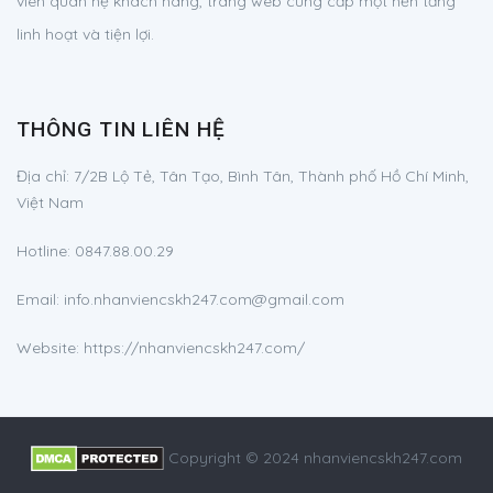
viên quan hệ khách hàng, trang web cung cấp một nền tảng
linh hoạt và tiện lợi.
THÔNG TIN LIÊN HỆ
Địa chỉ:
7/2B Lộ Tẻ, Tân Tạo, Bình Tân, Thành phố Hồ Chí Minh,
Việt Nam
Hotline:
0847.88.00.29
Email:
info.nhanviencskh247.com@gmail.com
Website: https://nhanviencskh247.com/
Copyright © 2024 nhanviencskh247.com