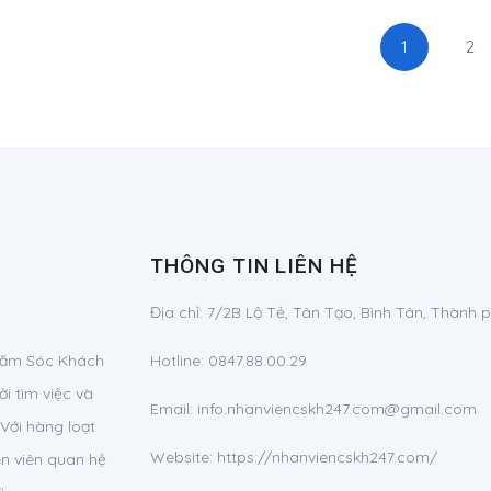
1
2
THÔNG TIN LIÊN HỆ
Địa chỉ:
7/2B Lộ Tẻ, Tân Tạo, Bình Tân, Thành 
Chăm Sóc Khách
Hotline:
0847.88.00.29
i tìm việc và
Email:
info.nhanviencskh247.com@gmail.com
Với hàng loạt
Website: https://nhanviencskh247.com/
ên viên quan hệ