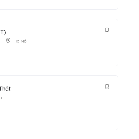
ĐT)
Hà Nội
Thất
h