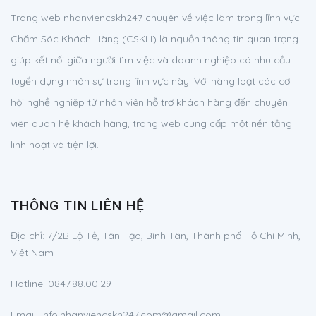
Trang web nhanviencskh247 chuyên về việc làm trong lĩnh vực
Chăm Sóc Khách Hàng (CSKH) là nguồn thông tin quan trọng
giúp kết nối giữa người tìm việc và doanh nghiệp có nhu cầu
tuyển dụng nhân sự trong lĩnh vực này. Với hàng loạt các cơ
hội nghề nghiệp từ nhân viên hỗ trợ khách hàng đến chuyên
viên quan hệ khách hàng, trang web cung cấp một nền tảng
linh hoạt và tiện lợi.
THÔNG TIN LIÊN HỆ
Địa chỉ:
7/2B Lộ Tẻ, Tân Tạo, Bình Tân, Thành phố Hồ Chí Minh,
Việt Nam
Hotline:
0847.88.00.29
Email:
info.nhanviencskh247.com@gmail.com