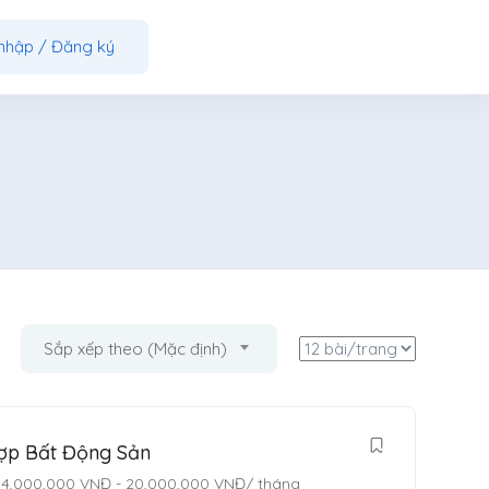
nhập
/
Đăng ký
Sắp xếp theo (Mặc định)
ợp Bất Động Sản
14,000,000
VNĐ
-
20,000,000
VNĐ
/ tháng