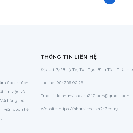
THÔNG TIN LIÊN HỆ
Địa chỉ:
7/2B Lộ Tẻ, Tân Tạo, Bình Tân, Thành 
Chăm Sóc Khách
Hotline:
0847.88.00.29
i tìm việc và
Email:
info.nhanviencskh247.com@gmail.com
Với hàng loạt
Website: https://nhanviencskh247.com/
ên viên quan hệ
i.