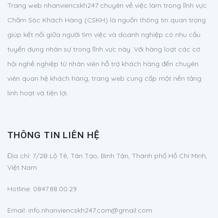
Trang web nhanviencskh247 chuyên về việc làm trong lĩnh vực
Chăm Sóc Khách Hàng (CSKH) là nguồn thông tin quan trọng
giúp kết nối giữa người tìm việc và doanh nghiệp có nhu cầu
tuyển dụng nhân sự trong lĩnh vực này. Với hàng loạt các cơ
hội nghề nghiệp từ nhân viên hỗ trợ khách hàng đến chuyên
viên quan hệ khách hàng, trang web cung cấp một nền tảng
linh hoạt và tiện lợi.
THÔNG TIN LIÊN HỆ
Địa chỉ:
7/2B Lộ Tẻ, Tân Tạo, Bình Tân, Thành phố Hồ Chí Minh,
Việt Nam
Hotline:
0847.88.00.29
Email:
info.nhanviencskh247.com@gmail.com