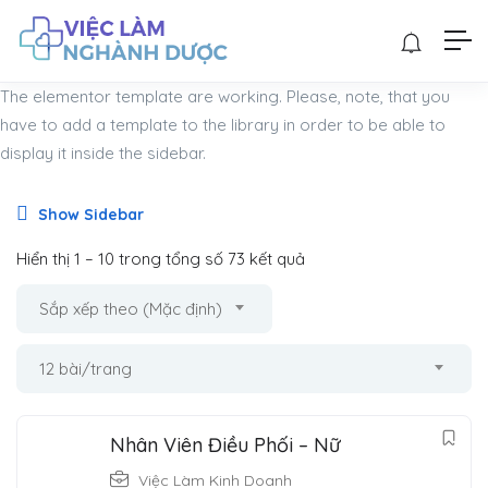
The elementor template are working. Please, note, that you
have to add a template to the library in order to be able to
display it inside the sidebar.
Show Sidebar
Hiển thị
1
–
10
trong tổng số 73 kết quả
Sắp xếp theo (Mặc định)
12 bài/trang
Nhân Viên Điều Phối – Nữ
Việc Làm Kinh Doanh