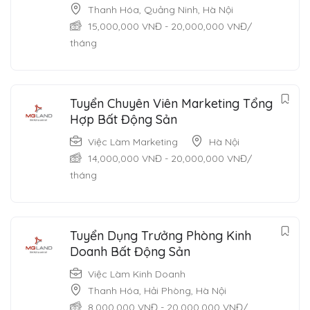
Thanh Hóa
,
Quảng Ninh
,
Hà Nội
15,000,000
VNĐ
-
20,000,000
VNĐ
/
tháng
Tuyển Chuyên Viên Marketing Tổng
Hợp Bất Động Sản
Việc Làm Marketing
Hà Nội
14,000,000
VNĐ
-
20,000,000
VNĐ
/
tháng
Tuyển Dụng Trưởng Phòng Kinh
Doanh Bất Động Sản
Việc Làm Kinh Doanh
Thanh Hóa
,
Hải Phòng
,
Hà Nội
8,000,000
VNĐ
-
20,000,000
VNĐ
/