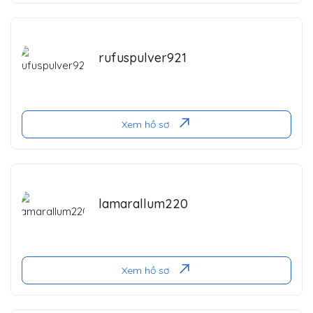
rufuspulver921
Xem hồ sơ
lamarallum220
Xem hồ sơ