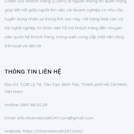
Chăm Sóc Khách Hàng (CSKH) là nguồn thông tin quan trọng
giúp kết nối giữa người tìm việc và doanh nghiệp có nhu cầu
tuyển dụng nhân sự trong lĩnh vực này. Với hàng loạt các cơ
hội nghề nghiệp từ nhân viên hỗ trợ khách hàng đến chuyên
viên quan hệ khách hàng, trang web cung cấp một nền tảng
linh hoạt và tiện lợi.
THÔNG TIN LIÊN HỆ
Địa chỉ:
7/2B Lộ Tẻ, Tân Tạo, Bình Tân, Thành phố Hồ Chí Minh,
Việt Nam
Hotline:
0847.88.00.29
Email:
info.nhanviencskh247.com@gmail.com
Website: https://nhanviencskh247.com/