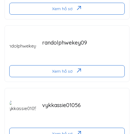
Xem hồ sơ
randolphwekey09
Xem hồ sơ
vykkassie01056
Xem hồ sơ