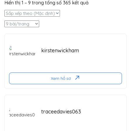
Hiển thị
1
–
9
trong tổng số 365 kết quả
kirstenwickham
Xem hồ sơ
traceedavies063