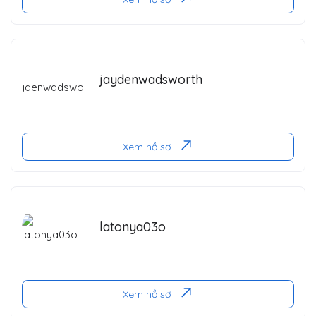
jaydenwadsworth
Xem hồ sơ
latonya03o
Xem hồ sơ