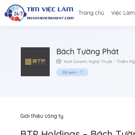
Trang chủ
Việc Làm
Bách Tường Phát
Kinh Doanh
,
Nghệ Thuật – Thẩm Mỹ
Đã xem
-
7
Giới thiệu công ty
BTP Holdings – Bách Tườ