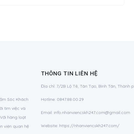
THÔNG TIN LIÊN HỆ
Địa chỉ:
7/2B Lộ Tẻ, Tân Tạo, Bình Tân, Thành 
Chăm Sóc Khách
Hotline:
0847.88.00.29
i tìm việc và
Email:
info.nhanviencskh247.com@gmail.com
Với hàng loạt
Website: https://nhanviencskh247.com/
ên viên quan hệ