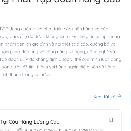
 BTP đang quản trị và phát triển các nhãn hàng và các
oo, Caoza…) đã được khẳng định trên thế giới tại thị trường
ản phẩm tiện ích gia đình và nội thất cao cấp, quảng bá và
t lượng cao đáp ứng về công năng sử dụng, công nghệ và
, Tập đoàn BTP đã khẳng định được vị thế của mình luôn đồng
sóng trên 63 tỉnh thành với hàng nghìn điểm bán và hàng
tỉnh thành trong cả nước.
Xem tất cả
Tại Cửa Hàng Lương Cao
 Minh
4,000,000
VNĐ
-
15,000,000
VNĐ
/ tháng