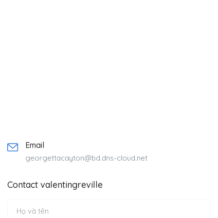
Email
georgettacayton@bd.dns-cloud.net
Contact valentingreville