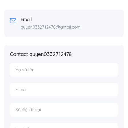
Email
quyen0332712478@gmail.com
Contact quyen0332712478