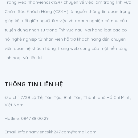
Trang web nhanviencskh247 chuyên về việc làm trong lĩnh vực
Chăm Sóc Khách Hàng (CSKH) là nguồn thông tin quan trọng
giúp kết nối giữa người tìm việc và doanh nghiệp có nhu cầu
tuyển dụng nhân sự trong lĩnh vực này. Với hàng loạt các cơ
hội nghề nghiệp từ nhân viên hỗ trợ khách hàng đến chuyên
viên quan hệ khách hàng, trang web cung cấp một nền tảng
linh hoạt và tiện lợi.
THÔNG TIN LIÊN HỆ
Địa chỉ:
7/2B Lộ Tẻ, Tân Tạo, Bình Tân, Thành phố Hồ Chí Minh,
Việt Nam
Hotline:
0847.88.00.29
Email:
info.nhanviencskh247.com@gmail.com