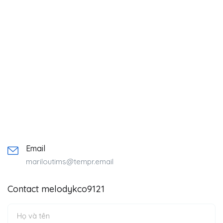
Email
mariloutims@tempr.email
Contact melodykco9121