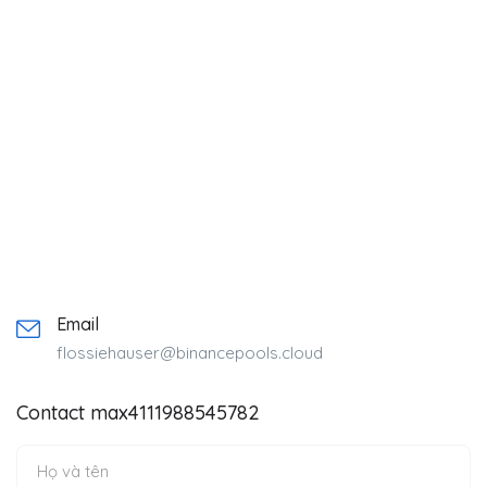
Email
flossiehauser@binancepools.cloud
Contact max4111988545782