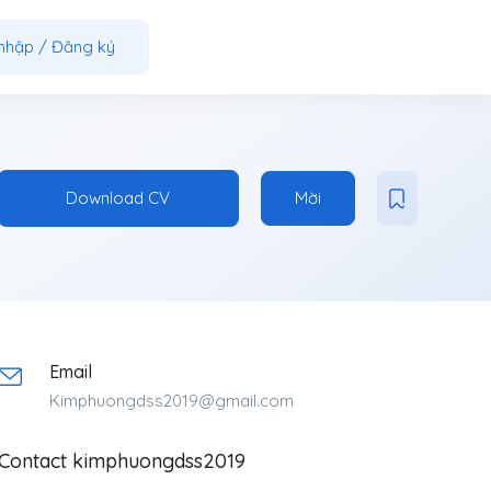
nhập
/
Đăng ký
Download CV
Mời
Email
Kimphuongdss2019@gmail.com
Contact kimphuongdss2019