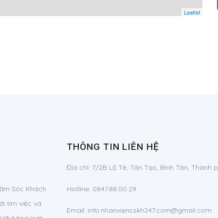
Leaflet
THÔNG TIN LIÊN HỆ
Địa chỉ:
7/2B Lộ Tẻ, Tân Tạo, Bình Tân, Thành 
Chăm Sóc Khách
Hotline:
0847.88.00.29
i tìm việc và
Email:
info.nhanviencskh247.com@gmail.com