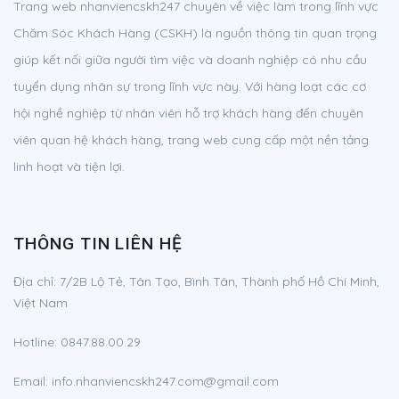
Trang web nhanviencskh247 chuyên về việc làm trong lĩnh vực
Chăm Sóc Khách Hàng (CSKH) là nguồn thông tin quan trọng
giúp kết nối giữa người tìm việc và doanh nghiệp có nhu cầu
tuyển dụng nhân sự trong lĩnh vực này. Với hàng loạt các cơ
hội nghề nghiệp từ nhân viên hỗ trợ khách hàng đến chuyên
viên quan hệ khách hàng, trang web cung cấp một nền tảng
linh hoạt và tiện lợi.
THÔNG TIN LIÊN HỆ
Địa chỉ:
7/2B Lộ Tẻ, Tân Tạo, Bình Tân, Thành phố Hồ Chí Minh,
Việt Nam
Hotline:
0847.88.00.29
Email:
info.nhanviencskh247.com@gmail.com