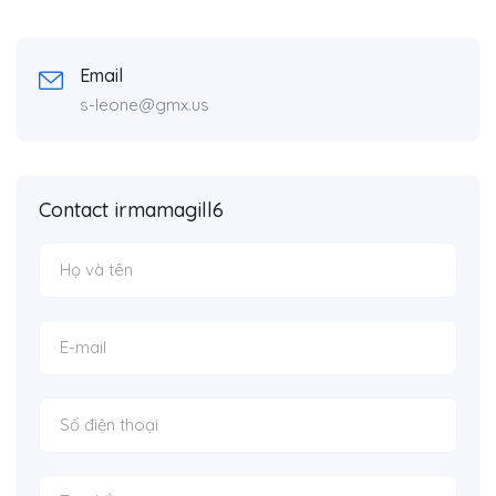
Email
s-leone@gmx.us
Contact irmamagill6