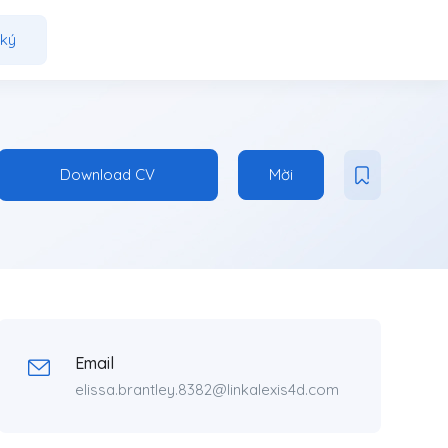
ký
Download CV
Mời
Email
elissa.brantley.8382@linkalexis4d.com