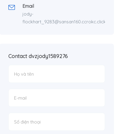
Email
jody-
flockhart_9283@sansan160.ccrokc.click
Contact dvzjody1589276