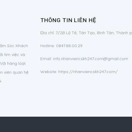
THÔNG TIN LIÊN HỆ
Địa chỉ:
7/2B Lộ Tẻ, Tân Tạo, Bình Tân, Thành 
Chăm Sóc Khách
Hotline:
0847.88.00.29
i tìm việc và
Email:
info.nhanviencskh247.com@gmail.com
Với hàng loạt
Website: https://nhanviencskh247.com/
ên viên quan hệ
i.