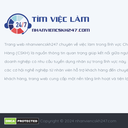
Trang web nhanviencskh247 chuyên về việc làm trong lĩnh vực 
Hàng (CSKH) là nguồn thông tin quan trọng giúp kết nối giữa ngườ
doanh nghiệp có nhu cầu tuyển dụng nhân sự trong lĩnh vực này. 
các cơ hội nghề nghiệp từ nhân viên hỗ trợ khách hàng đến chuy
khách hàng, trang web cung cấp một nền tảng linh hoạt và tiện lợ
Copyright © 2024 nhanviencskh247.com