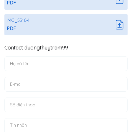
PDF
IMG_5516-1
PDF
Contact duongthuytram99