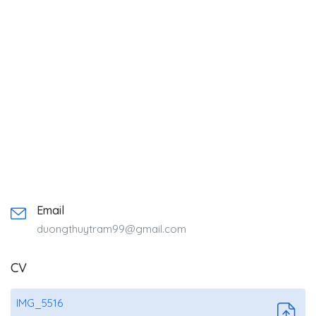
Email
duongthuytram99@gmail.com
CV
IMG_5516