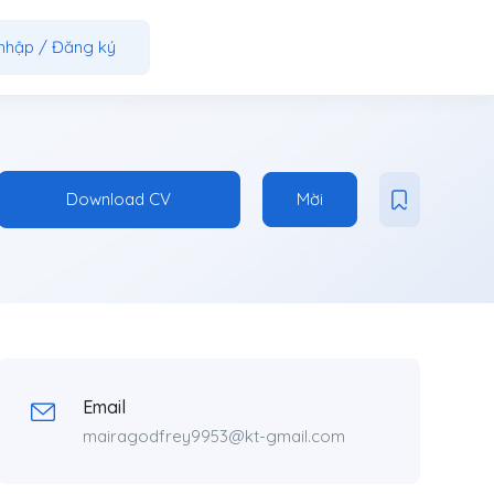
nhập
/
Đăng ký
Download CV
Mời
Email
mairagodfrey9953@kt-gmail.com