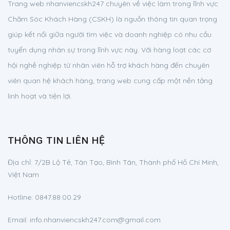
Trang web nhanviencskh247 chuyên về việc làm trong lĩnh vực
Chăm Sóc Khách Hàng (CSKH) là nguồn thông tin quan trọng
giúp kết nối giữa người tìm việc và doanh nghiệp có nhu cầu
tuyển dụng nhân sự trong lĩnh vực này. Với hàng loạt các cơ
hội nghề nghiệp từ nhân viên hỗ trợ khách hàng đến chuyên
viên quan hệ khách hàng, trang web cung cấp một nền tảng
linh hoạt và tiện lợi.
THÔNG TIN LIÊN HỆ
Địa chỉ:
7/2B Lộ Tẻ, Tân Tạo, Bình Tân, Thành phố Hồ Chí Minh,
Việt Nam
Hotline:
0847.88.00.29
Email:
info.nhanviencskh247.com@gmail.com